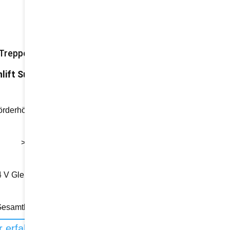
reppenlift
lift Superglide
örderhöhe: unbegrenzt
> 12 m/s
4 V Gleichstrom (Akku)
esamtbreite: 605 mm
 erfahren