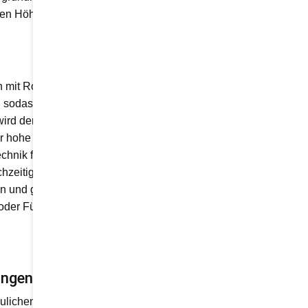
ren Höhenausgleich
it Rollstuhl oder Rollator
sodass die barrierefreie
t wird der Dom zu Schleswig
er hohe Anspruch an die
chnik fügt sich dezent in das
zeitig setzt Lift Reith mit
n und gesellschaftliche
e oder Führungen – niemand
ungen aus?
ulichen Gegebenheiten