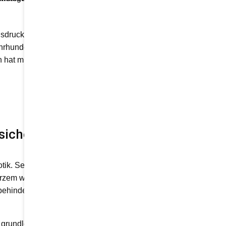
Ausdruck von Respekt und
ahrhundertealte Bauwerke für
at mit der Installation einer
sicher und
tik. Seit dem 12.
Kurzem war der Zugang zum
behinderungen nur
n grundlegend geändert. Die