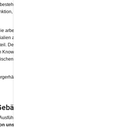
 bestehende Strukturen eine
nktion, Sicherheit und
ie arbeitet nahezu
ialien als auch Steuerung
teil. Der Zugang zum Hohen
 Know-how ein barrierefreier
rischen Ansprüchen gerecht
ürgerhäuser oder Hotels an,
n Gebäuden
r Ausführung verbinden. Sie
on unserer Erfahrung