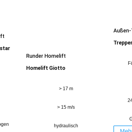
Außen-T
ft
Treppen
star
Runder Homelift
F
Homelift Giotto
> 17 m
2
> 15 m/s
G
ogen
hydraulisch
Mehr