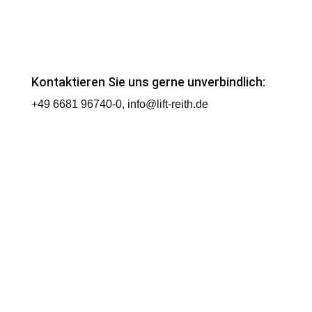
Kontaktieren Sie uns gerne unverbindlich:
+49 6681 96740-0
, info@lift-reith.de
Stellenangebot für Elektriker /
Aufzugsmonteur (m/w/d) bei
Lift Reith GmbH & Co. KG aus
Hilders