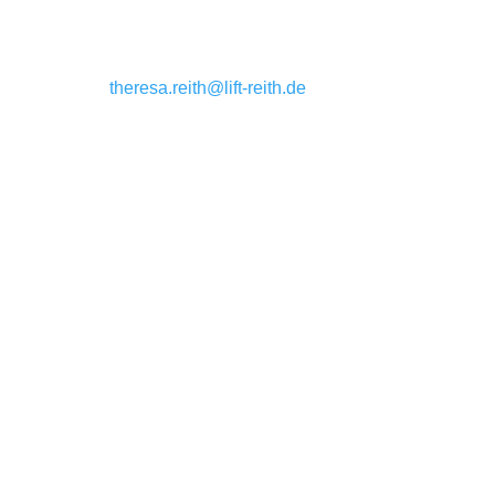
Thüringer Straße 28
36115 Hilders
E-Mail:
theresa.reith@lift-reith.de
Nutzen Sie diese Gelegenheit, Teil eines
innovativen und engagierten Teams zu werden.
Wir freuen uns darauf, Sie kennenzulernen!