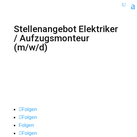
Stellenangebot Elektriker
/ Aufzugsmonteur
(m/w/d)
RU: Копирование и перевод текстов через сайт
www.deepl.com. // PO: Kopiowanie tekstu i
tłumaczenie przez www.deepl.com.
Folgen
Folgen
Folgen
Folgen