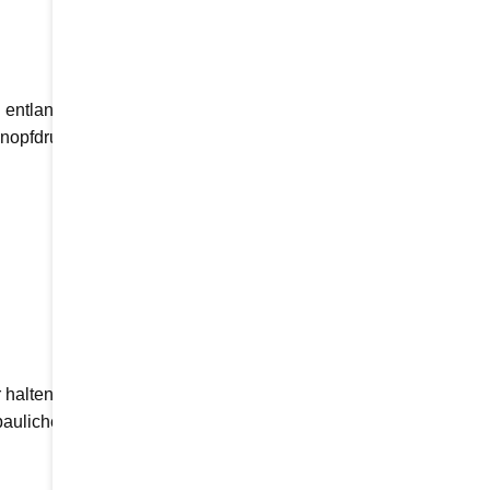
en entlang Ihrer Treppe. Sie
Knopfdruck die nächste Etage.
 halten möchten. Bei Lift
e baulichen Gegebenheiten.