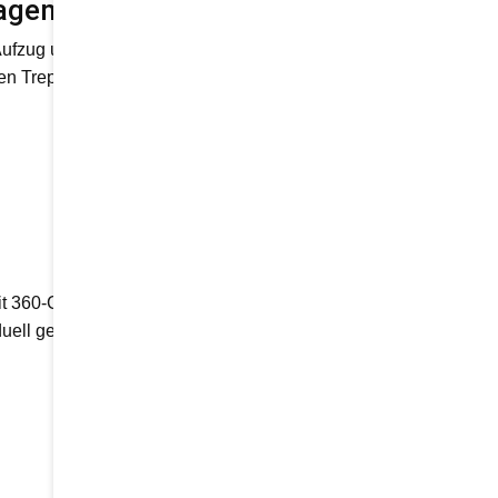
tagen
 Aufzug und befördert Sie
 den Treppenverlauf gebunden.
mit 360-Grad-Panoramablick
uell gestalten – in Farbe,