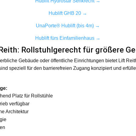
Hublift Hydrostar Senkrecht →
Hublift GHB 20 →
UnaPorte® Hublift (bis 4m) →
Hublift fürs Einfamilienhaus →
Reith: Rollstuhlgerecht für größere G
rbliche Gebäude oder öffentliche Einrichtungen bietet Lift Reit
d speziell für den barrierefreien Zugang konzipiert und erfülle
üge:
end Platz für Rollstühle
rieb verfügbar
e Architektur
gie
nen