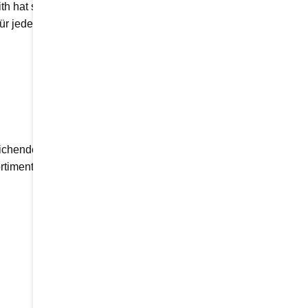
ith hat sich auf genau diese
für jede Wohnsituation eine
eichende Tragkraft und
rtiment.